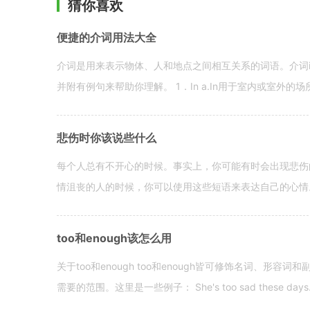
猜你喜欢
便捷的介词用法大全
介词是用来表示物体、人和地点之间相互关系的词语。介词i
并附有例句来帮助你理解。 1．In a.In用于室内或室外的场所。 in a
悲伤时你该说些什么
每个人总有不开心的时候。事实上，你可能有时会出现悲伤
情沮丧的人的时候，你可以使用这些短语来表达自己的心情。 hen yo
too和enough该怎么用
关于too和enough too和enough皆可修饰名词、形
需要的范围。这里是一些例子： She's too sad these days. I o