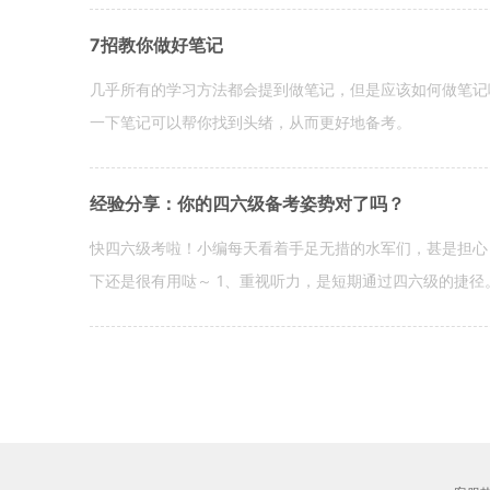
7招教你做好笔记
几乎所有的学习方法都会提到做笔记，但是应该如何做笔记
一下笔记可以帮你找到头绪，从而更好地备考。
经验分享：你的四六级备考姿势对了吗？
快四六级考啦！小编每天看着手足无措的水军们，甚是担心
下还是很有用哒～ 1、重视听力，是短期通过四六级的捷径