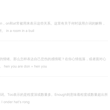
n，on和at常被用来表示这些关系。这里有关于何时该用介词的解释，
 room in a buil
的情绪。那么怎样表达自己悲伤的感情呢？在你心情低落，或者面对心
u are don = hen you
容词和副词。Too表示的是程度深或数量多。Enough则意味着程度或数量超出所
nder hat's rong