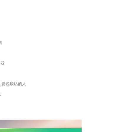
机
声器
人,爱说废话的人
说