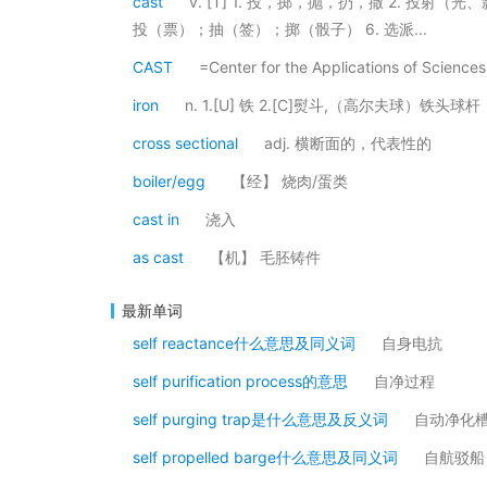
cast
v. [T] 1. 投，掷，抛，扔，撒 2. 投射（光
投（票）；抽（签）；掷（骰子） 6. 选派...
CAST
=Center for the Applications of S
iron
n. 1.[U] 铁 2.[C]熨斗,（高尔夫球）铁头球
cross sectional
adj. 横断面的，代表性的
boiler/egg
【经】 烧肉/蛋类
cast in
浇入
as cast
【机】 毛胚铸件
最新单词
self reactance什么意思及同义词
自身电抗
self purification process的意思
自净过程
self purging trap是什么意思及反义词
自动净化
self propelled barge什么意思及同义词
自航驳船