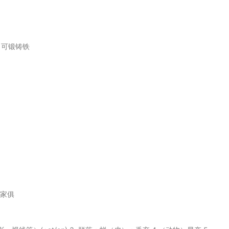
，可锻铸铁
式家俱