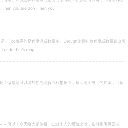
u are don = hen you
容词和副词。Too表示的是程度深或数量多。Enough则意味着程度或数量超出所
nder hat's rong
呢？做笔记可以增加你的理解力和想象力，帮助巩固自己的知识，回顾
～～所以！今天给大家传授一些过来人的经验之谈，临时抱佛脚尝试一