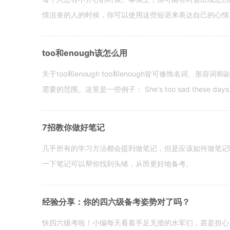
情沮丧的人的时候，你可以使用这些短语来表达自己的心情。 hen yo
too和enough该怎么用
关于too和enough too和enough皆可修饰名词、形
需要的范围。这里是一些例子： She's too sad these days. I o
7招教你做好笔记
几乎所有的学习方法都会提到做笔记，但是应该如何做笔记
一下笔记可以帮你找到头绪，从而更好地备考。
经验分享：你的四六级备考姿势对了吗？
快四六级考啦！小编每天看着手足无措的水军们，甚是担心