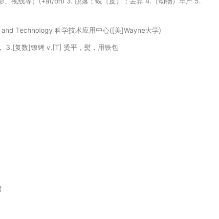
、影、视线等）(+at/on) 3. 脱落；蜕（皮）；丢弃 4.（动物）早产 5.
ciences and Technology 科学技术应用中心([美]Wayne大学)
杆， 3.[复数]镣铐 v.[T] 烫平，熨，用铁包
槽