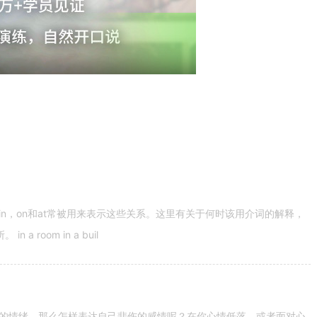
n，on和at常被用来表示这些关系。这里有关于何时该用介词的解释，
 room in a buil
的情绪。那么怎样表达自己悲伤的感情呢？在你心情低落，或者面对心