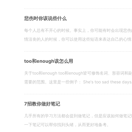
悲伤时你该说些什么
每个人总有不开心的时候。事实上，你可能有时会出现悲伤
情沮丧的人的时候，你可以使用这些短语来表达自己的心情。 hen yo
too和enough该怎么用
关于too和enough too和enough皆可修饰名词、形
需要的范围。这里是一些例子： She's too sad these days. I o
7招教你做好笔记
几乎所有的学习方法都会提到做笔记，但是应该如何做笔记
一下笔记可以帮你找到头绪，从而更好地备考。