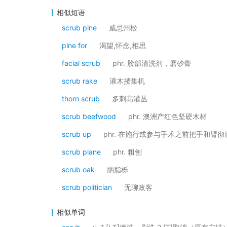
相似短语
scrub pine
威忌州松
pine for
渴望,怀念,相思
facial scrub
phr. 脸部清洗剂，磨砂膏
scrub rake
灌木搂集机
thorn scrub
多刺高灌丛
scrub beefwood
phr. 澳洲产红色坚硬木材
scrub up
phr. 在施行或参与手术之前把手和臂
scrub plane
phr. 粗刨
scrub oak
胭脂栎
scrub politician
无聊政客
相似单词