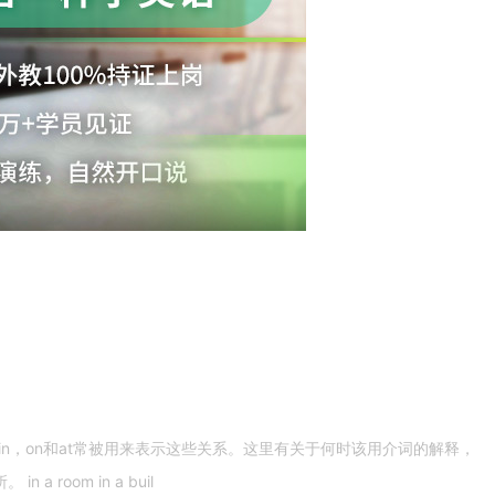
n，on和at常被用来表示这些关系。这里有关于何时该用介词的解释，
 room in a buil