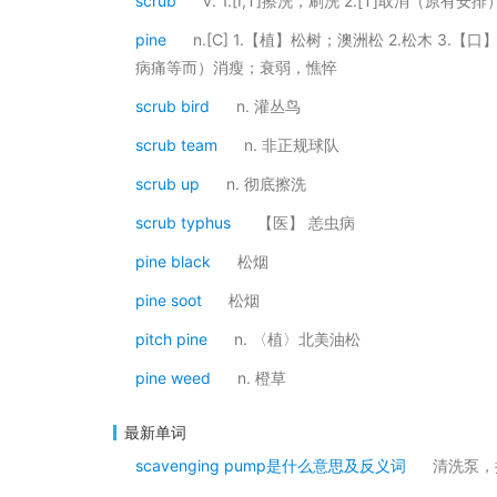
scrub
v. 1.[I,T]擦洗，刷洗 2.[T]取消（原有安
pine
n.[C] 1.【植】松树；澳洲松 2.松木 3.【口】
病痛等而）消瘦；衰弱，憔悴
scrub bird
n. 灌丛鸟
scrub team
n. 非正规球队
scrub up
n. 彻底擦洗
scrub typhus
【医】 恙虫病
pine black
松烟
pine soot
松烟
pitch pine
n. 〈植〉北美油松
pine weed
n. 橙草
最新单词
scavenging pump是什么意思及反义词
清洗泵，