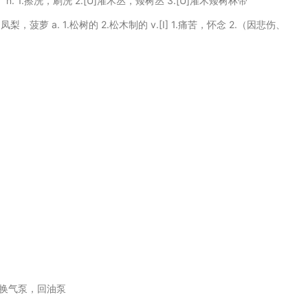
排） n. 1.擦洗，刷洗 2.[U]灌木丛，矮树丛 3.[U]灌木矮树林带
凤梨，菠萝 a. 1.松树的 2.松木制的 v.[I] 1.痛苦，怀念 2.（因悲伤、
换气泵，回油泵