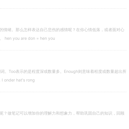
的情绪。那么怎样表达自己悲伤的感情呢？在你心情低落，或者面对心
u are don = hen you
容词和副词。Too表示的是程度深或数量多。Enough则意味着程度或数量超出所
nder hat's rong
呢？做笔记可以增加你的理解力和想象力，帮助巩固自己的知识，回顾