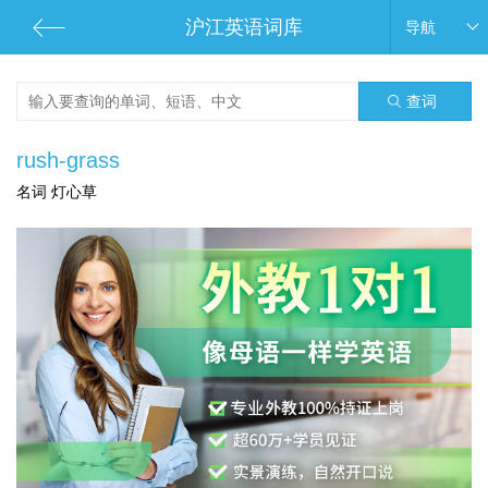
沪江英语词库
导航
查词
rush-grass
名词 灯心草