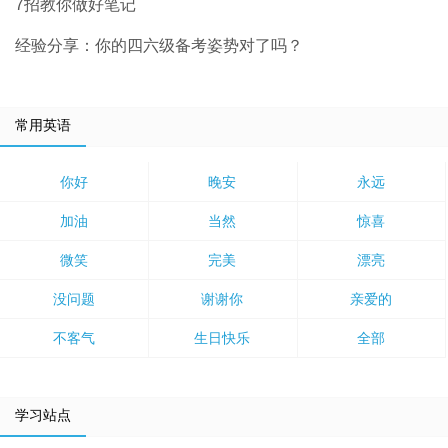
7招教你做好笔记
经验分享：你的四六级备考姿势对了吗？
常用英语
你好
晚安
永远
加油
当然
惊喜
微笑
完美
漂亮
没问题
谢谢你
亲爱的
不客气
生日快乐
全部
学习站点