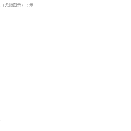
方法（尤指图示）；示
器