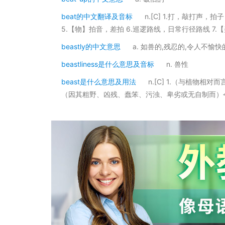
beat的中文翻译及音标
n.[C] 1.打，敲打声，
5.【物】拍音，差拍 6.巡逻路线，日常行径路线 7.
beastly的中文意思
a. 如兽的,残忍的,令人不愉快
beastliness是什么意思及音标
n. 兽性
beast是什么意思及用法
n.[C] 1.（与植物
（因其粗野、凶残、蠢笨、污浊、卑劣或无自制而）令人