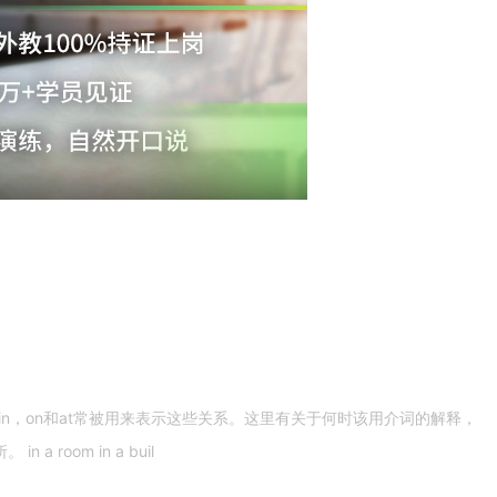
n，on和at常被用来表示这些关系。这里有关于何时该用介词的解释，
 room in a buil