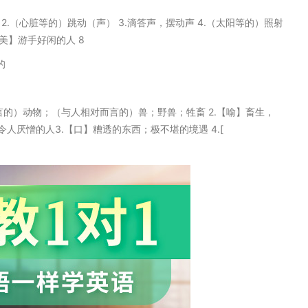
拍子 2.（心脏等的）跳动（声） 3.滴答声，摆动声 4.（太阳等的）照射
【美】游手好闲的人 8
的
相对而言的）动物；（与人相对而言的）兽；野兽；牲畜 2.【喻】畜生，
厌憎的人3.【口】糟透的东西；极不堪的境遇 4.[