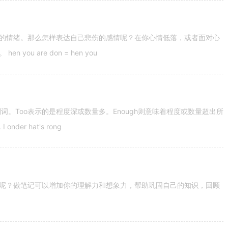
的情绪。那么怎样表达自己悲伤的感情呢？在你心情低落，或者面对心
u are don = hen you
容词和副词。Too表示的是程度深或数量多。Enough则意味着程度或数量超出所
nder hat's rong
呢？做笔记可以增加你的理解力和想象力，帮助巩固自己的知识，回顾