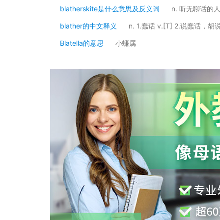
blatherskite是什么意思及反义词
n. 听无聊话的
blather的中文释义
n. 1.蠢话 v.[T] 2.说蠢话，胡
Blatella的意思
小蠊属