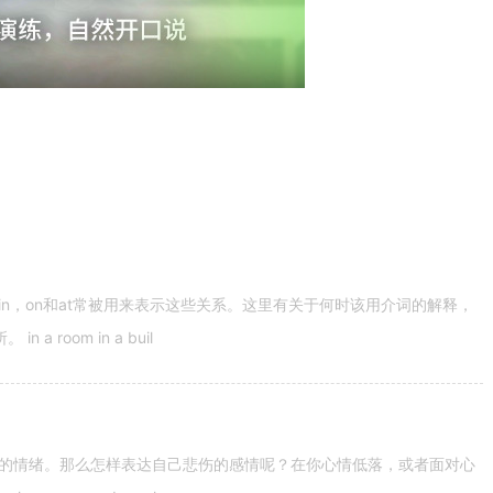
n，on和at常被用来表示这些关系。这里有关于何时该用介词的解释，
 room in a buil
的情绪。那么怎样表达自己悲伤的感情呢？在你心情低落，或者面对心