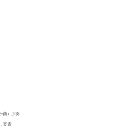
]（乐曲）演奏
位，职责