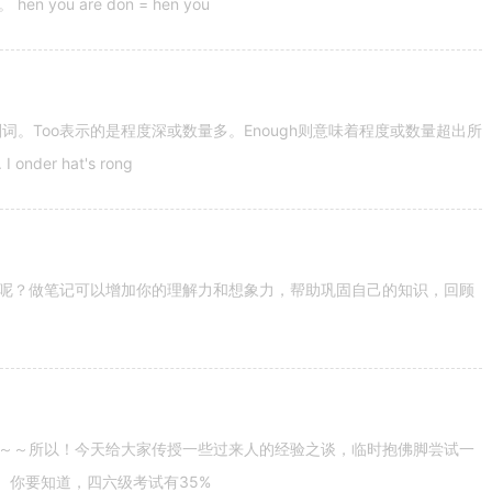
u are don = hen you
容词和副词。Too表示的是程度深或数量多。Enough则意味着程度或数量超出所
nder hat's rong
呢？做笔记可以增加你的理解力和想象力，帮助巩固自己的知识，回顾
～～所以！今天给大家传授一些过来人的经验之谈，临时抱佛脚尝试一
。你要知道，四六级考试有35%