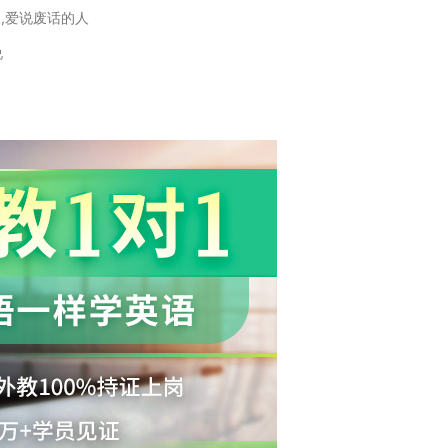
人,爱说废话的人
说