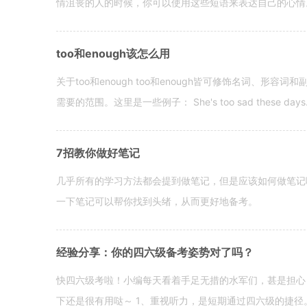
情沮丧的人的时候，你可以使用这些短语来表达自己的心情。 hen yo
too和enough该怎么用
关于too和enough too和enough皆可修饰名词、形
需要的范围。这里是一些例子： She's too sad these days. I o
7招教你做好笔记
几乎所有的学习方法都会提到做笔记，但是应该如何做笔记
一下笔记可以帮你找到头绪，从而更好地备考。
经验分享：你的四六级备考姿势对了吗？
快四六级考啦！小编每天看着手足无措的水军们，甚是担心
下还是很有用哒～ 1、重视听力，是短期通过四六级的捷径