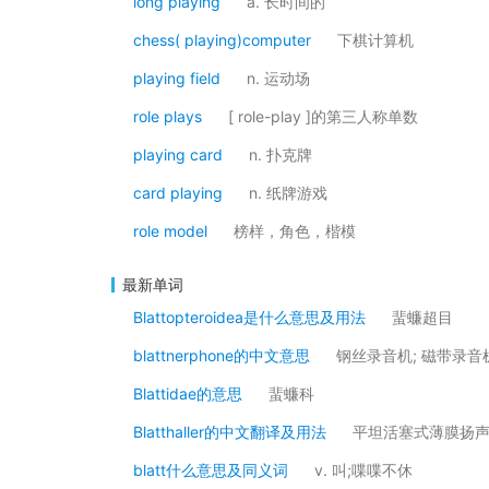
long playing
a. 长时间的
chess( playing)computer
下棋计算机
playing field
n. 运动场
role plays
[ role-play ]的第三人称单数
playing card
n. 扑克牌
card playing
n. 纸牌游戏
role model
榜样，角色，楷模
最新单词
Blattopteroidea是什么意思及用法
蜚蠊超目
blattnerphone的中文意思
钢丝录音机; 磁带录音
Blattidae的意思
蜚蠊科
Blatthaller的中文翻译及用法
平坦活塞式薄膜扬
blatt什么意思及同义词
v. 叫;喋喋不休