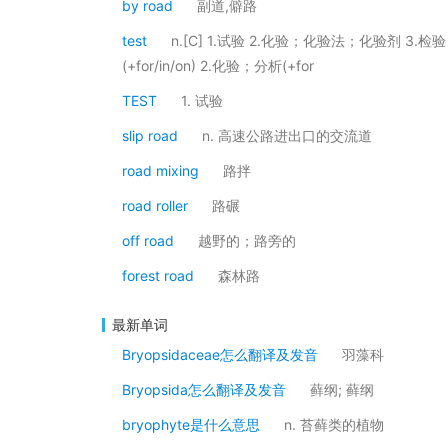
by road
副道,僻路
test
n.[C] 1.试验 2.化验；化验法；化验剂 3.
(+for/in/on) 2.化验；分析(+for
TEST
1. 试验
slip road
n. 高速公路进出口的交流道
road mixing
路拌
road roller
路碾
off road
越野的；路旁的
forest road
森林路
最新单词
Bryopsidaceae怎么翻译及发音
羽藻科
Bryopsida怎么翻译及发音
藓纲; 藓纲
bryophyte是什么意思
n. 苔藓类的植物