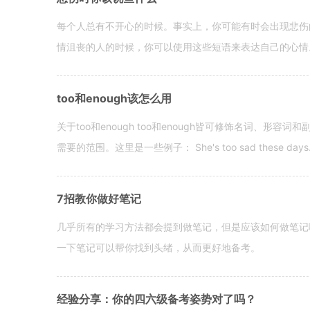
每个人总有不开心的时候。事实上，你可能有时会出现悲伤
情沮丧的人的时候，你可以使用这些短语来表达自己的心情。 hen yo
too和enough该怎么用
关于too和enough too和enough皆可修饰名词、形
需要的范围。这里是一些例子： She's too sad these days. I o
7招教你做好笔记
几乎所有的学习方法都会提到做笔记，但是应该如何做笔记
一下笔记可以帮你找到头绪，从而更好地备考。
经验分享：你的四六级备考姿势对了吗？