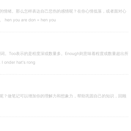
的情绪。那么怎样表达自己悲伤的感情呢？在你心情低落，或者面对心
u are don = hen you
容词和副词。Too表示的是程度深或数量多。Enough则意味着程度或数量超出所
nder hat's rong
呢？做笔记可以增加你的理解力和想象力，帮助巩固自己的知识，回顾