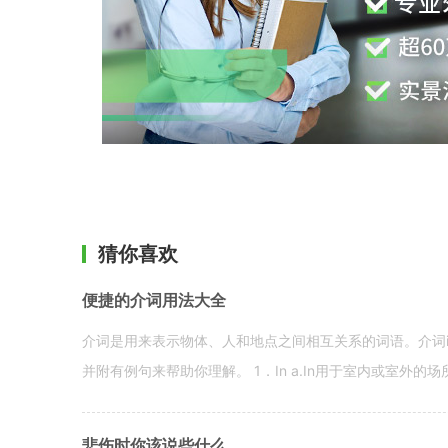
猜你喜欢
便捷的介词用法大全
介词是用来表示物体、人和地点之间相互关系的词语。介词i
并附有例句来帮助你理解。 1．In a.In用于室内或室外的场所。 in a
悲伤时你该说些什么