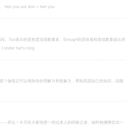
u are don = hen you
容词和副词。Too表示的是程度深或数量多。Enough则意味着程度或数量超出所
nder hat's rong
呢？做笔记可以增加你的理解力和想象力，帮助巩固自己的知识，回顾
～～所以！今天给大家传授一些过来人的经验之谈，临时抱佛脚尝试一