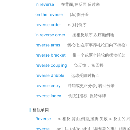
in reverse
在背面,在反面,反过来
on the reverse
(车)倒开着
reverse order
n.[计]倒序
in reverse order
按相反顺序,次序颠倒地
reverse arms
倒枪(如在军事葬礼枪口向下持枪)
reverse bracket
带一个或两个跨轮的摆动托架
reverse coupling
负反馈， 负回授
reverse dribble
运球受阻时折回
reverse entry
冲销或更正分录, 转回分录
reverse index
倒[逆]指标, 反转标牌
相似单词
Reverse
n. 相反,背面,倒退,挫折,失败 a. 反面的,
reverse
adj. [~ (of/to sth)]（与预期的事）相