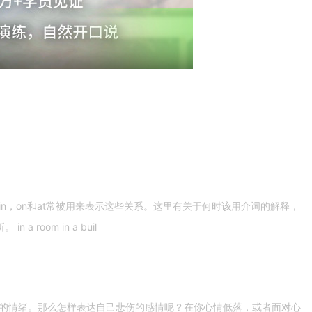
n，on和at常被用来表示这些关系。这里有关于何时该用介词的解释，
 room in a buil
的情绪。那么怎样表达自己悲伤的感情呢？在你心情低落，或者面对心