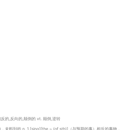
相反的,反向的,颠倒的 vt. 颠倒,逆转
反的，未料到的 n. 1.[sing][the ~ (of sth)]（与预期的事）相反的事物，