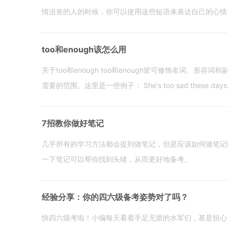
情沮丧的人的时候，你可以使用这些短语来表达自己的心情。 hen yo
too和enough该怎么用
关于too和enough too和enough皆可修饰名词、形
需要的范围。这里是一些例子： She's too sad these days. I o
7招教你做好笔记
几乎所有的学习方法都会提到做笔记，但是应该如何做笔记
一下笔记可以帮你找到头绪，从而更好地备考。
经验分享：你的四六级备考姿势对了吗？
快四六级考啦！小编每天看着手足无措的水军们，甚是担心