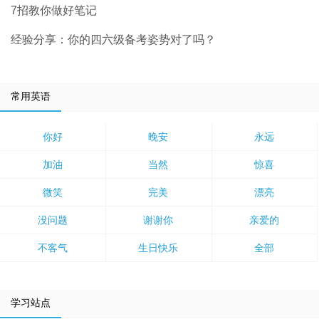
7招教你做好笔记
经验分享：你的四六级备考姿势对了吗？
常用英语
你好
晚安
永远
加油
当然
惊喜
微笑
完美
漂亮
没问题
谢谢你
亲爱的
不客气
生日快乐
全部
学习站点