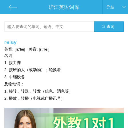
沪江英语词库
导航
查词
relay
英音:
[ri:'lei]
美音:
[ri:'lei]
名词
1. 接力赛
2. 接班的人（或动物）；轮换者
3. 中继设备
及物动词：
1. 接转，转送，转发（信息、消息等）
2. 播放，转播（电视或广播讯号）