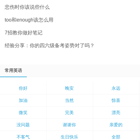
悲伤时你该说些什么
too和enough该怎么用
7招教你做好笔记
经验分享：你的四六级备考姿势对了吗？
常用英语
你好
晚安
永远
加油
当然
惊喜
微笑
完美
漂亮
没问题
谢谢你
亲爱的
不客气
生日快乐
全部