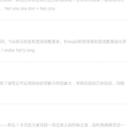
u are don = hen you
容词和副词。Too表示的是程度深或数量多。Enough则意味着程度或数量超出所
nder hat's rong
呢？做笔记可以增加你的理解力和想象力，帮助巩固自己的知识，回顾
～～所以！今天给大家传授一些过来人的经验之谈，临时抱佛脚尝试一