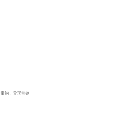
条带钢，异形带钢