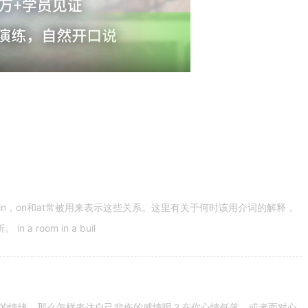
n，on和at常被用来表示这些关系。这里有关于何时该用介词的解释，
 room in a buil
的情绪。那么怎样表达自己悲伤的感情呢？在你心情低落，或者面对心