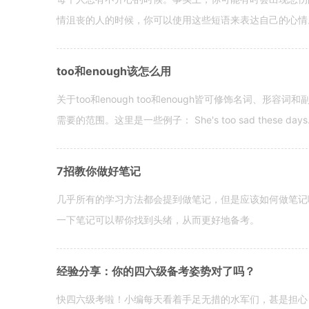
情沮丧的人的时候，你可以使用这些短语来表达自己的心情。 hen yo
too和enough该怎么用
关于too和enough too和enough皆可修饰名词、形
需要的范围。这里是一些例子： She's too sad these days. I o
7招教你做好笔记
几乎所有的学习方法都会提到做笔记，但是应该如何做笔记
一下笔记可以帮你找到头绪，从而更好地备考。
经验分享：你的四六级备考姿势对了吗？
快四六级考啦！小编每天看着手足无措的水军们，甚是担心