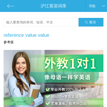
沪江英语词库
导航
查词
reference value value
参考值