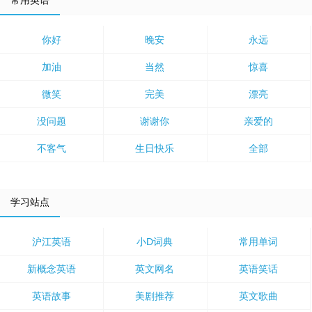
常用英语
你好
晚安
永远
加油
当然
惊喜
微笑
完美
漂亮
没问题
谢谢你
亲爱的
不客气
生日快乐
全部
学习站点
沪江英语
小D词典
常用单词
新概念英语
英文网名
英语笑话
英语故事
美剧推荐
英文歌曲