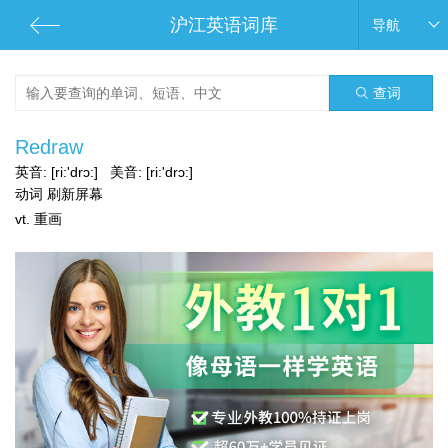
沪江英语词库
导航
查词
Redraw
英音:
[ri:'drɔ:]
美音:
[ri:'drɔ:]
动词 刷新屏幕
vt. 重画