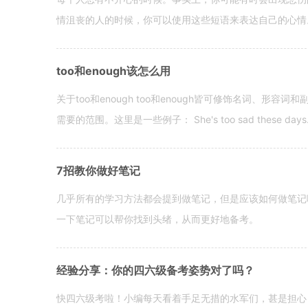
情沮丧的人的时候，你可以使用这些短语来表达自己的心情。 hen yo
too和enough该怎么用
关于too和enough too和enough皆可修饰名词、形
需要的范围。这里是一些例子： She's too sad these days. I o
7招教你做好笔记
几乎所有的学习方法都会提到做笔记，但是应该如何做笔记
一下笔记可以帮你找到头绪，从而更好地备考。
经验分享：你的四六级备考姿势对了吗？
快四六级考啦！小编每天看着手足无措的水军们，甚是担心