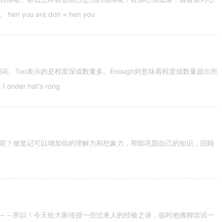
u are don = hen you
容词和副词。Too表示的是程度深或数量多。Enough则意味着程度或数量超出所
nder hat's rong
呢？做笔记可以增加你的理解力和想象力，帮助巩固自己的知识，回顾
～～所以！今天给大家传授一些过来人的经验之谈，临时抱佛脚尝试一