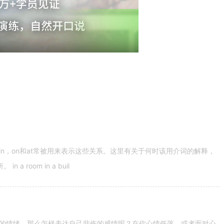
n，on和at常被用来表示这些关系。这里有关于何时该用介词的解释，
 room in a buil
的情绪。那么怎样表达自己悲伤的感情呢？在你心情低落，或者面对心