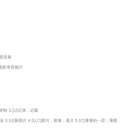
音设备
电影录音磁片
]录制 3.[U]记录，记载
影业 3.[U]新闻片 4.[U,C]胶片，胶卷，底片 5.[C]薄薄的一层；薄膜