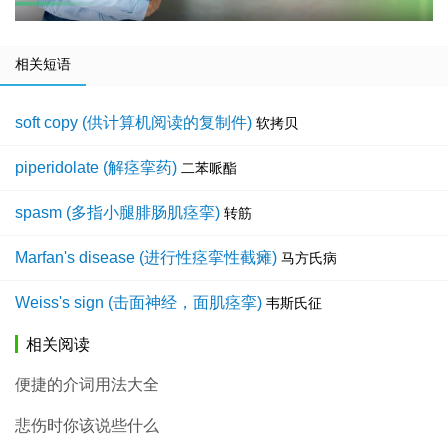
相关短语
soft copy (供计算机阅读的复制件)
软拷贝
piperidolate (解痉挛药)
二苯哌酯
spasm (多指小腿腓肠肌痉挛)
转筋
Marfan's disease (进行性痉挛性截瘫)
马方氏病
Weiss's sign (击面神经，面肌痉挛)
韦斯氏征
相关阅读
便捷的介词用法大全
悲伤时你该说些什么