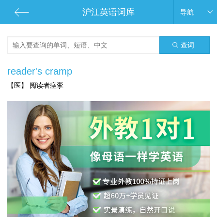
沪江英语词库
导航
查词
reader's cramp
【医】 阅读者痉挛