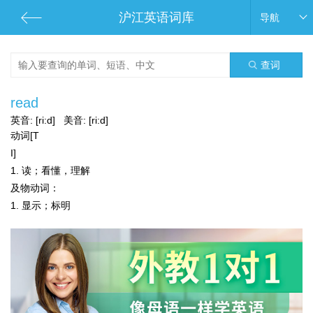
沪江英语词库
导航
查词
read
英音:
[ri:d]
美音:
[ri:d]
动词[T
I]
1. 读；看懂，理解
及物动词：
1. 显示；标明