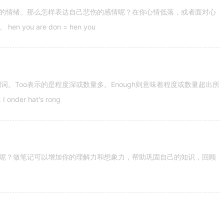
的情绪。那么怎样表达自己悲伤的感情呢？在你心情低落，或者面对心
u are don = hen you
容词和副词。Too表示的是程度深或数量多。Enough则意味着程度或数量超出所
nder hat's rong
呢？做笔记可以增加你的理解力和想象力，帮助巩固自己的知识，回顾