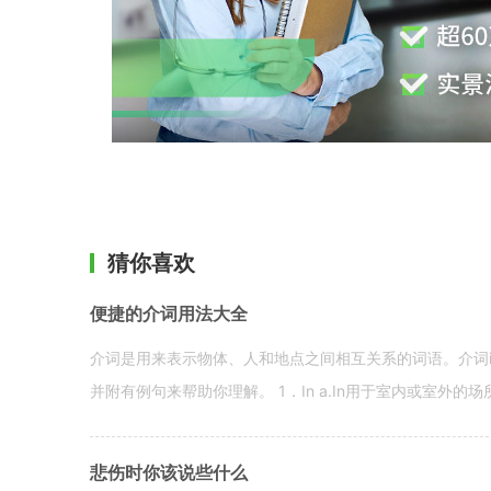
猜你喜欢
便捷的介词用法大全
介词是用来表示物体、人和地点之间相互关系的词语。介词i
并附有例句来帮助你理解。 1．In a.In用于室内或室外的场所。 in a
悲伤时你该说些什么