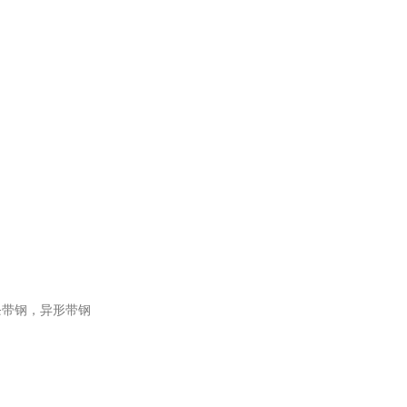
条带钢，异形带钢