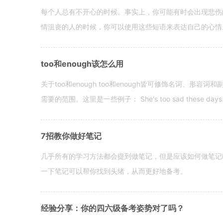
每个人总有不开心的时候。事实上，你可能有时会出现悲伤
情沮丧的人的时候，你可以使用这些短语来表达自己的心情。 hen yo
too和enough该怎么用
关于too和enough too和enough皆可修饰名词、形
需要的范围。这里是一些例子： She's too sad these days. I o
7招教你做好笔记
几乎所有的学习方法都会提到做笔记，但是应该如何做笔记
一下笔记可以帮你找到头绪，从而更好地备考。
经验分享：你的四六级备考姿势对了吗？