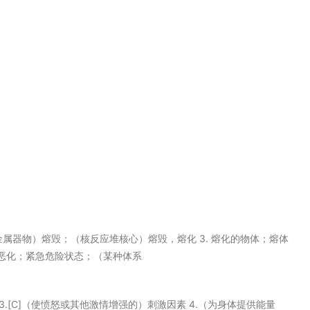
2.（金属器物）熔毁；（核反应堆核心）熔毁，熔化 3. 熔化的物体；熔体
然恶化；紧急危险状态；（某种体系
型的燃料 3.[C]（使愤怒或其他激情增强的）刺激因素 4.（为身体提供能量