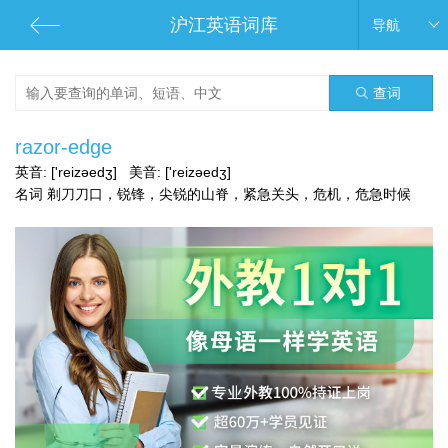
沪江英语词库
导航
查词
razor-edge
英音:
['reizəedʒ]
美音:
['reizəedʒ]
名词 剃刀刀口，锐锋，尖锐的山脊，紧急关头，危机，危急时候