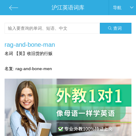
沪江英语词库
导航
查词
rag-and-bone-man
名词 【英】收旧货的行贩
名复: rag-and-bone-men