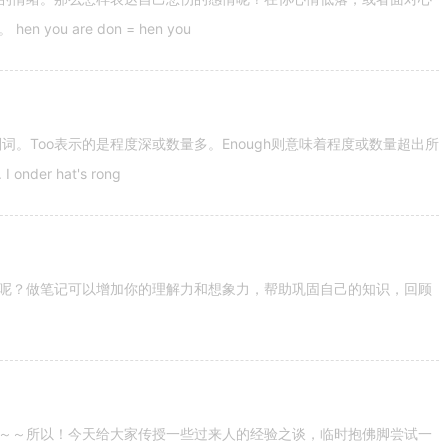
u are don = hen you
容词和副词。Too表示的是程度深或数量多。Enough则意味着程度或数量超出所
nder hat's rong
呢？做笔记可以增加你的理解力和想象力，帮助巩固自己的知识，回顾
～～所以！今天给大家传授一些过来人的经验之谈，临时抱佛脚尝试一