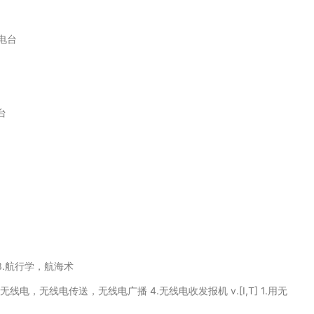
电台
台
 3.航行学，航海术
.无线电，无线电传送，无线电广播 4.无线电收发报机 v.[I,T] 1.用无