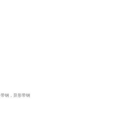
条带钢，异形带钢