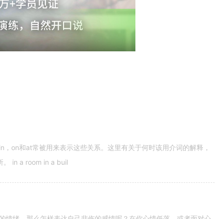
n，on和at常被用来表示这些关系。这里有关于何时该用介词的解释，
 room in a buil
的情绪。那么怎样表达自己悲伤的感情呢？在你心情低落，或者面对心