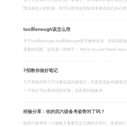
情沮丧的人的时候，你可以使用这些短语来表达自己的心情。 hen yo
too和enough该怎么用
关于too和enough too和enough皆可修饰名词、形
需要的范围。这里是一些例子： She's too sad these days. I o
7招教你做好笔记
几乎所有的学习方法都会提到做笔记，但是应该如何做笔记
一下笔记可以帮你找到头绪，从而更好地备考。
经验分享：你的四六级备考姿势对了吗？
快四六级考啦！小编每天看着手足无措的水军们，甚是担心