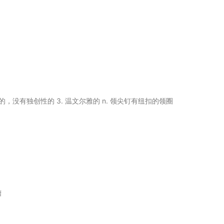
板拘泥的，没有独创性的 3. 温文尔雅的 n. 领尖钉有纽扣的领圈
槽