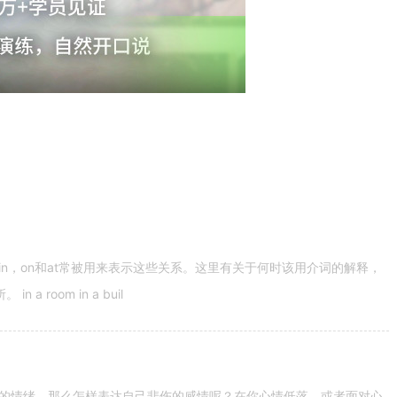
n，on和at常被用来表示这些关系。这里有关于何时该用介词的解释，
 room in a buil
的情绪。那么怎样表达自己悲伤的感情呢？在你心情低落，或者面对心