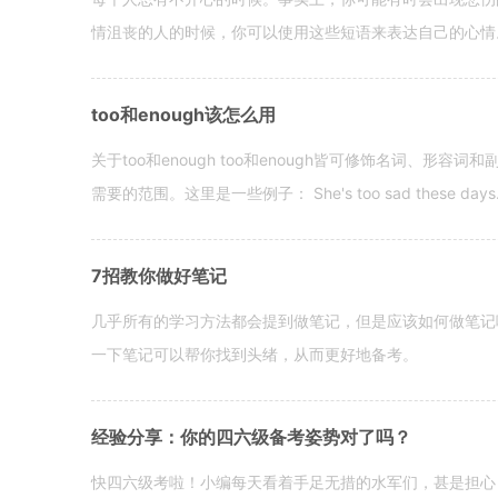
情沮丧的人的时候，你可以使用这些短语来表达自己的心情。 hen yo
too和enough该怎么用
关于too和enough too和enough皆可修饰名词、形
需要的范围。这里是一些例子： She's too sad these days. I o
7招教你做好笔记
几乎所有的学习方法都会提到做笔记，但是应该如何做笔记
一下笔记可以帮你找到头绪，从而更好地备考。
经验分享：你的四六级备考姿势对了吗？
快四六级考啦！小编每天看着手足无措的水军们，甚是担心