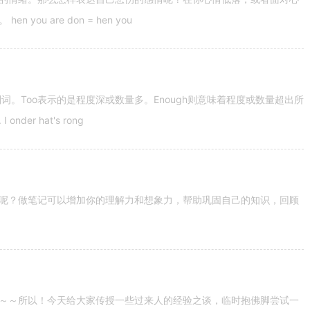
u are don = hen you
容词和副词。Too表示的是程度深或数量多。Enough则意味着程度或数量超出所
nder hat's rong
呢？做笔记可以增加你的理解力和想象力，帮助巩固自己的知识，回顾
～～所以！今天给大家传授一些过来人的经验之谈，临时抱佛脚尝试一