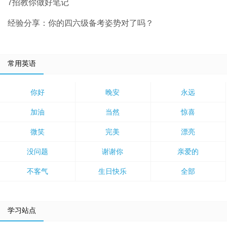
7招教你做好笔记
经验分享：你的四六级备考姿势对了吗？
常用英语
你好
晚安
永远
加油
当然
惊喜
微笑
完美
漂亮
没问题
谢谢你
亲爱的
不客气
生日快乐
全部
学习站点