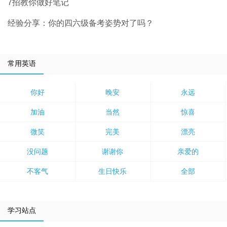
7招教你做好笔记
经验分享：你的四六级备考姿势对了吗？
常用英语
你好
晚安
永远
加油
当然
惊喜
微笑
完美
漂亮
没问题
谢谢你
亲爱的
不客气
生日快乐
全部
学习站点