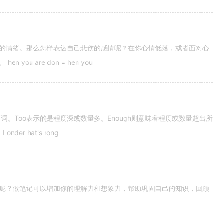
的情绪。那么怎样表达自己悲伤的感情呢？在你心情低落，或者面对心
u are don = hen you
容词和副词。Too表示的是程度深或数量多。Enough则意味着程度或数量超出所
nder hat's rong
呢？做笔记可以增加你的理解力和想象力，帮助巩固自己的知识，回顾