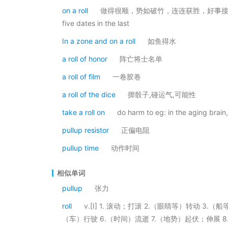
on a roll
做得很顺，势如破竹，连连获胜，好事接踵而来，一帆风顺
five dates in the last
In a zone and on a roll
如鱼得水
a roll of honor
阵亡将士名单
a roll of film
一卷胶卷
a roll of the dice
掷骰子,碰运气,可能性
take a roll on
do harm to eg: in the aging brain,
pullup resistor
正偏电阻
pullup time
动作时间
相似单词
pullup
张力
roll
v.[I] 1. 滚动；打滚 2.（眼睛等）转动 3
（车）行驶 6.（时间）流逝 7.（地势）起伏；伸展 8