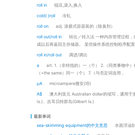
roll in
辊压,滚入,换入
cold( )roll
冷轧
roll on
adj. 滚搽式容器装的（除臭剂）
roll out/roll in
转出／转入法 一种内存管理过程
成以后再返回主存储器。 某些操作系统控制程序配
roll in/roll out
调进/调出
a
art. 1.（非特指的）一（个） 2.（同类事物中
（=the same）同一（个） 7.（与否定词连用，
μA
microampere微安(培)
A$
澳大利亚元 Australian dollar的缩写，通用于澳
Is.)、吉耳贝特群岛(Gilbert Is.)
最新单词
sea-skimming equipment的中文意思
水面浮油