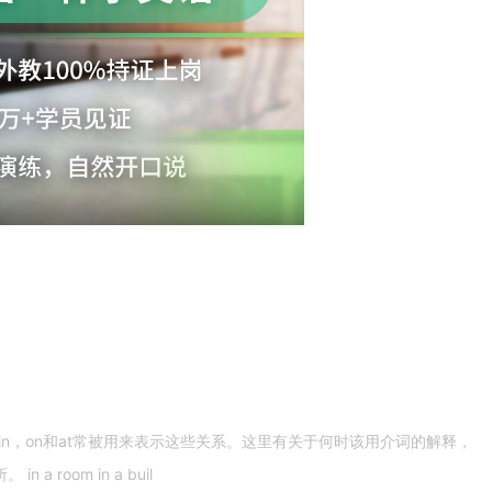
n，on和at常被用来表示这些关系。这里有关于何时该用介词的解释，
 room in a buil