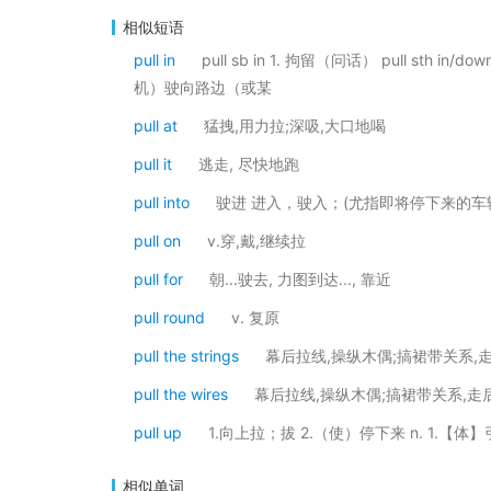
相似短语
pull in
pull sb in 1. 拘留（问话） pull sth in
机）驶向路边（或某
pull at
猛拽,用力拉;深吸,大口地喝
pull it
逃走, 尽快地跑
pull into
驶进 进入，驶入；(尤指即将停下来的车
pull on
v.穿,戴,继续拉
pull for
朝...驶去, 力图到达..., 靠近
pull round
v. 复原
pull the strings
幕后拉线,操纵木偶;搞裙带关系,
pull the wires
幕后拉线,操纵木偶;搞裙带关系,走
pull up
1.向上拉；拔 2.（使）停下来 n. 1.【体
相似单词