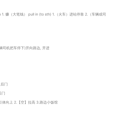
/down 1. 赚（大笔钱） pull in (to sth) 1.（火车）进站停靠 2.（车辆或司
辆司机把车停下)开向路边, 开进
走后门
后门
】引体向上 2.【空】拉高 3.路边小饭馆