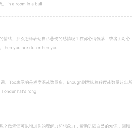
 room in a buil
的情绪。那么怎样表达自己悲伤的感情呢？在你心情低落，或者面对心
u are don = hen you
容词和副词。Too表示的是程度深或数量多。Enough则意味着程度或数量超出所
nder hat's rong
呢？做笔记可以增加你的理解力和想象力，帮助巩固自己的知识，回顾