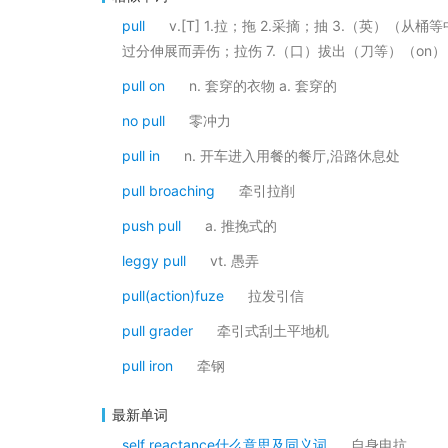
pull
v.[T] 1.拉；拖 2.采摘；抽 3.（英）（
过分伸展而弄伤；拉伤 7.（口）拔出（刀等）（on） 
pull on
n. 套穿的衣物 a. 套穿的
no pull
零冲力
pull in
n. 开车进入用餐的餐厅,沿路休息处
pull broaching
牵引拉削
push pull
a. 推挽式的
leggy pull
vt. 愚弄
pull(action)fuze
拉发引信
pull grader
牵引式刮土平地机
pull iron
牵钢
最新单词
self reactance什么意思及同义词
自身电抗