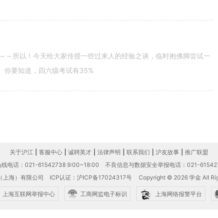
～～所以！今天给大家传授一些过来人的经验之谈，临时抱佛脚尝试一
。你要知道，四六级考试有35%
关于沪江
|
客服中心
|
诚聘英才
|
法律声明
|
联系我们
|
沪友故事
|
推广联盟
电话：021-61542738 9:00~18:00
不良信息与数据安全举报电话：021-61542
（上海）有限公司
ICP认证：沪ICP备17024317号
Copyright © 2026 学金 All Rig
上海互联网举报中心
工商网监电子标识
上海网络报警平台