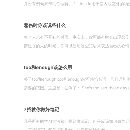
并附有例句来帮助你理解。 1．In a.In用于室内或室外的场所。 in a
悲伤时你该说些什么
每个人总有不开心的时候。事实上，你可能有时会出现悲伤
情沮丧的人的时候，你可以使用这些短语来表达自己的心情。 hen yo
too和enough该怎么用
关于too和enough too和enough皆可修饰名词、形
需要的范围。这里是一些例子： She's too sad these days. I o
7招教你做好笔记
几乎所有的学习方法都会提到做笔记，但是应该如何做笔记
一下笔记可以帮你找到头绪，从而更好地备考。