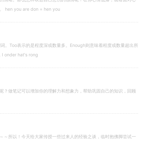
u are don = hen you
容词和副词。Too表示的是程度深或数量多。Enough则意味着程度或数量超出所
nder hat's rong
呢？做笔记可以增加你的理解力和想象力，帮助巩固自己的知识，回顾
～～所以！今天给大家传授一些过来人的经验之谈，临时抱佛脚尝试一