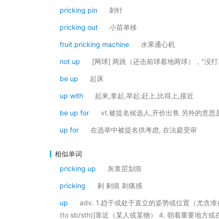
pricking pin
刺针
pricking out
小苗单移
fruit pricking machine
水果通心机
not up
[网球] 两跳（还击前球着地两球），"没
be up
起床
up with
起来,拿起,举起;赶上,比得上,接近
be up for
vt.被提名候选人,开价出售 另外的意思
up for
在选举中被提名供考虑, 在法庭受审
相似单词
pricking up
灰浆层划痕
pricking
剌 剌痕 刺痛感
up
adv. 1.趋于或处于直立的姿势或位置（尤含
(to sb/sth)]靠近（某人或某物） 4. 朝着重要地方