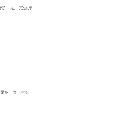
增强;…光,…完;起床
条带钢，异形带钢