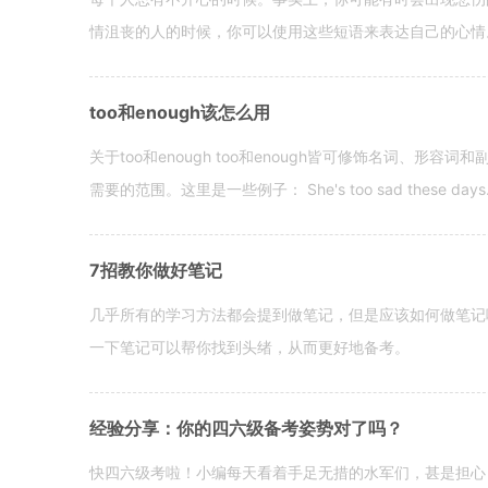
情沮丧的人的时候，你可以使用这些短语来表达自己的心情。 hen yo
too和enough该怎么用
关于too和enough too和enough皆可修饰名词、形
需要的范围。这里是一些例子： She's too sad these days. I o
7招教你做好笔记
几乎所有的学习方法都会提到做笔记，但是应该如何做笔记
一下笔记可以帮你找到头绪，从而更好地备考。
经验分享：你的四六级备考姿势对了吗？
快四六级考啦！小编每天看着手足无措的水军们，甚是担心