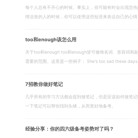
每个人总有不开心的时候。事实上，你可能有时会出现悲伤
情沮丧的人的时候，你可以使用这些短语来表达自己的心情。 hen yo
too和enough该怎么用
关于too和enough too和enough皆可修饰名词、形
需要的范围。这里是一些例子： She's too sad these days. I o
7招教你做好笔记
几乎所有的学习方法都会提到做笔记，但是应该如何做笔记
一下笔记可以帮你找到头绪，从而更好地备考。
经验分享：你的四六级备考姿势对了吗？