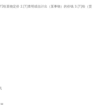
. 1.[T]给某物定价 2.[T]查明或估计出（某事物）的价钱 3.[T]给（货
机
声器