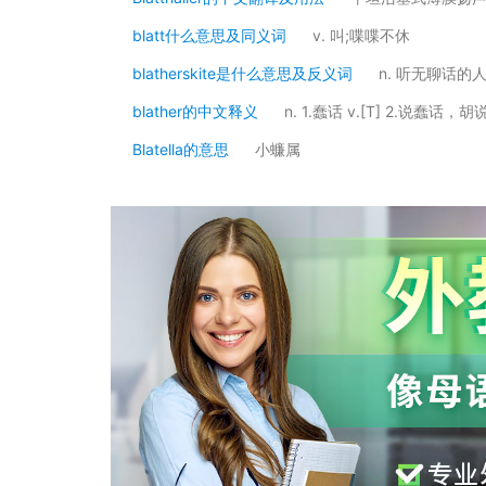
blatt什么意思及同义词
v. 叫;喋喋不休
blatherskite是什么意思及反义词
n. 听无聊话的
blather的中文释义
n. 1.蠢话 v.[T] 2.说蠢话，胡
Blatella的意思
小蠊属