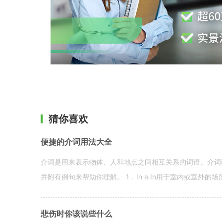
猜你喜欢
便捷的介词用法大全
介词是用来表示物体、人和地点之间相互关系的词语。介词i
并附有例句来帮助你理解。 1．In a.In用于室内或室外的场所。 in a
悲伤时你该说些什么