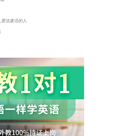
人,爱说废话的人
说