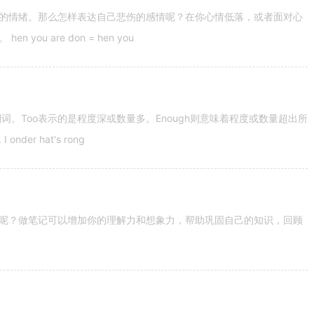
的情绪。那么怎样表达自己悲伤的感情呢？在你心情低落，或者面对心
u are don = hen you
容词和副词。Too表示的是程度深或数量多。Enough则意味着程度或数量超出所
nder hat's rong
呢？做笔记可以增加你的理解力和想象力，帮助巩固自己的知识，回顾