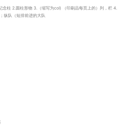
念柱 2.圆柱形物 3.（缩写为col) （印刷品每页上的）列，栏 4.
）；纵队（短排前进的大队
器