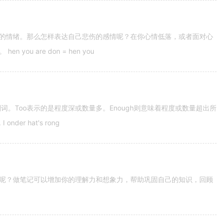
的情绪。那么怎样表达自己悲伤的感情呢？在你心情低落，或者面对心
u are don = hen you
容词和副词。Too表示的是程度深或数量多。Enough则意味着程度或数量超出所
nder hat's rong
呢？做笔记可以增加你的理解力和想象力，帮助巩固自己的知识，回顾