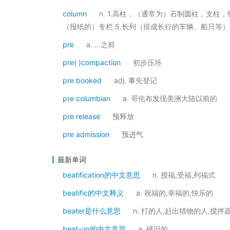
column
n. 1.高柱，（通常为）石制圆柱，支柱，纪
（报纸的）专栏 5.长列（排成长行的车辆、船只等
pre
a. …之前
pre( )compaction
初步压坯
pre booked
adj. 事先登记
pre columbian
a. 哥伦布发现美洲大陆以前的
pre release
预释放
pre admission
预进气
最新单词
beatification的中文意思
n. 授福,受福,列福式
beatific的中文释义
a. 祝福的,幸福的,快乐的
beater是什么意思
n. 打的人,赶出猎物的人,搅拌
beat-up的中文意思
a. 破旧的