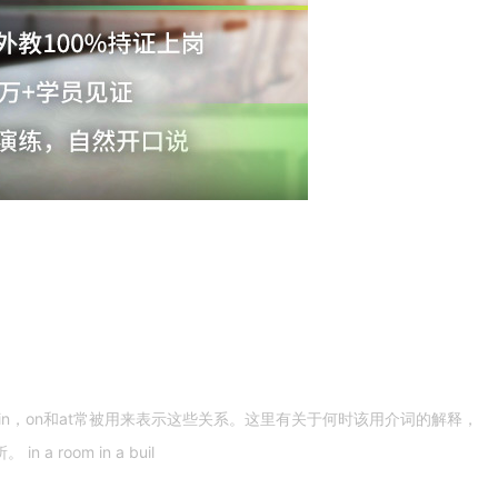
n，on和at常被用来表示这些关系。这里有关于何时该用介词的解释，
 room in a buil