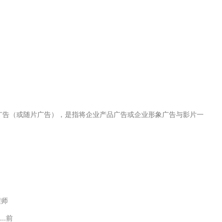
贴片广告（或随片广告），是指将企业产品广告或企业形象广告与影片一
工程师
..前