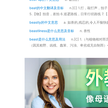
beat的中文翻译及音标
n.[C] 1.打，敲打声，
5.【物】拍音，差拍 6.巡逻路线，日常行径路线 7.
beastly的中文意思
a. 如兽的,残忍的,令人不愉快
beastliness是什么意思及音标
n. 兽性
beast是什么意思及用法
n.[C] 1.（与植物
（因其粗野、凶残、蠢笨、污浊、卑劣或无自制而）令人