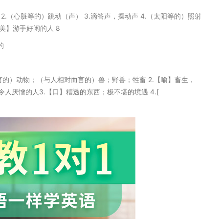
拍子 2.（心脏等的）跳动（声） 3.滴答声，摆动声 4.（太阳等的）照射
【美】游手好闲的人 8
的
相对而言的）动物；（与人相对而言的）兽；野兽；牲畜 2.【喻】畜生，
厌憎的人3.【口】糟透的东西；极不堪的境遇 4.[