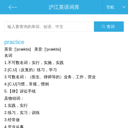
沪江英语词库
导航
查词
practice
英音:
['præktis]
美音:
['præktis]
名词
1.
不可数名词：
实行，实施，实践
2.[C,U]（反复的）练习，学习
3.
可数名词：
（医生、律师等的）业务，工作，营业
4.[C,U]习惯，常规，惯例
5.【律】诉讼手续
及物动词：
1.实践，实行
2.练习，实习；训练
3.经常做
4.开业从事