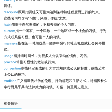
训练。
discipline
既可指训练又可指为达到某种熟练程度而进行的约束。
这些名词均含有“习惯，风俗，传统”之意。
habit
侧重于自然养成的，不易去掉的个人习惯。
custom
指一个国家、一个民族、一个地区或一个社会的习惯、行为
方式或风俗习惯。也可指个人的习惯。
manners
指在某一时期或某一团体中盛行的社会礼仪或社会风俗模
式。
usage
指持续时间长，为很多人公认采纳的惯例、习俗。
practice
常指习惯性的做法或行为。
convention
多指约定俗成的行为方式规则或公认的标准，或指艺术
上公认的技巧。
tradition
广义指世代相传的伦理、行为规范和生活方式，特指因长久
奉行而几乎具有法律效力的习惯、习俗，侧重历史意义。
相关短语