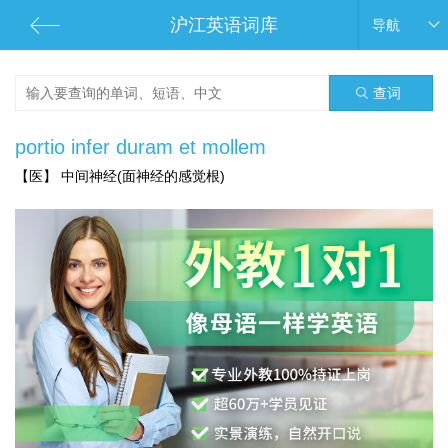
沪江英语词库
导航
查词
portio infer duram et mollem
【医】 中间神经(面神经的感觉根)