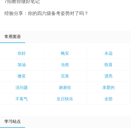
7招教你做好笔记
经验分享：你的四六级备考姿势对了吗？
常用英语
你好
晚安
永远
加油
当然
惊喜
微笑
完美
漂亮
没问题
谢谢你
亲爱的
不客气
生日快乐
全部
学习站点