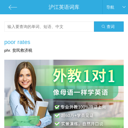
沪江英语词库
导航
查词
poor rates
phr. 贫民救济税