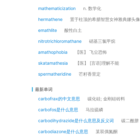
mathematicization
n. 数学化
hermathene
置于柱顶的希腊智慧女神雅典娜头像
emathlite
酸性白土
nitrotrichloromathane
硝基三氯甲烷
amathophobia
【医】 飞尘恐怖
skatamathesia
【医】 [言语]理解不能
spermatheridine
芒籽香里定
最新单词
carbofrax的中文意思
碳化硅; 金刚硅砖料
carbofos是什么意思
马拉硫磷
carbodihydrazide是什么意思及反义词
碳二酰肼
carbodiazone是什么意思
某双偶氮酮