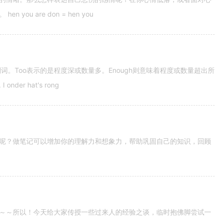
u are don = hen you
容词和副词。Too表示的是程度深或数量多。Enough则意味着程度或数量超出所
nder hat's rong
呢？做笔记可以增加你的理解力和想象力，帮助巩固自己的知识，回顾
～～所以！今天给大家传授一些过来人的经验之谈，临时抱佛脚尝试一