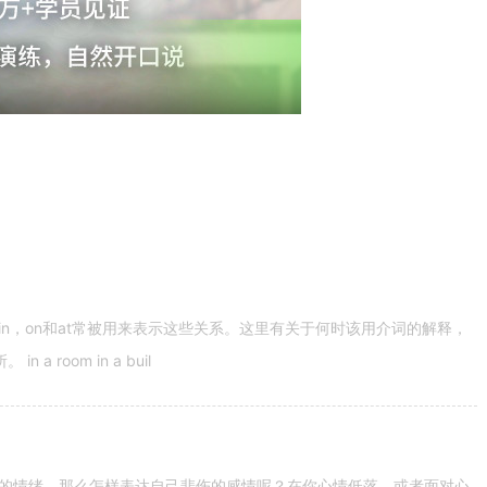
n，on和at常被用来表示这些关系。这里有关于何时该用介词的解释，
 room in a buil
的情绪。那么怎样表达自己悲伤的感情呢？在你心情低落，或者面对心