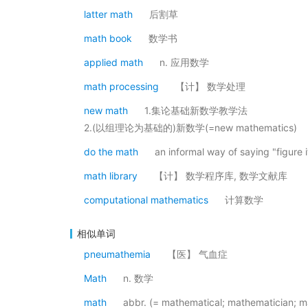
latter math
后割草
math book
数学书
applied math
n. 应用数学
math processing
【计】 数学处理
new math
1.集论基础新数学教学法
2.(以组理论为基础的)新数学(=new mathematics)
do the math
an informal way of saying "figure i
math library
【计】 数学程序库, 数学文献库
computational mathematics
计算数学
相似单词
pneumathemia
【医】 气血症
Math
n. 数学
math
abbr. (= mathematical; mathematician;