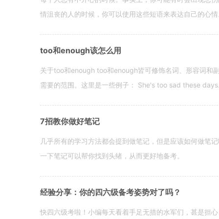
情沮丧的人的时候，你可以使用这些短语来表达自己的心情。 hen yo
too和enough该怎么用
关于too和enough too和enough皆可修饰名词、形
需要的范围。这里是一些例子： She's too sad these days. I o
7招教你做好笔记
几乎所有的学习方法都会提到做笔记，但是应该如何做笔记
一下笔记可以帮你找到头绪，从而更好地备考。
经验分享：你的四六级备考姿势对了吗？
快四六级考啦！小编每天看着手足无措的水军们，甚是担心