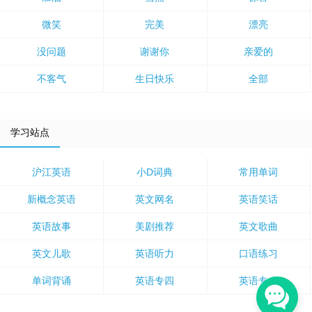
微笑
完美
漂亮
没问题
谢谢你
亲爱的
不客气
生日快乐
全部
学习站点
沪江英语
小D词典
常用单词
新概念英语
英文网名
英语笑话
英语故事
美剧推荐
英文歌曲
英文儿歌
英语听力
口语练习
单词背诵
英语专四
英语专八