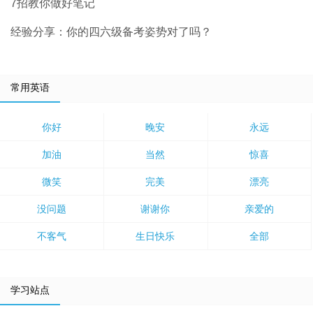
7招教你做好笔记
经验分享：你的四六级备考姿势对了吗？
常用英语
你好
晚安
永远
加油
当然
惊喜
微笑
完美
漂亮
没问题
谢谢你
亲爱的
不客气
生日快乐
全部
学习站点