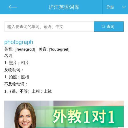
沪江英语词库
导航
查词
photograph
英音:
['fəutəgrɑ:f]
美音:
['foutəgræf]
名词
1. 照片；相片
及物动词：
1. 拍照；照相
不及物动词：
1.（很、不等）上相；上镜