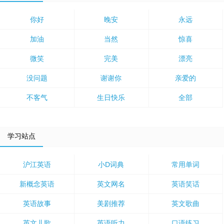
你好
晚安
永远
加油
当然
惊喜
微笑
完美
漂亮
没问题
谢谢你
亲爱的
不客气
生日快乐
全部
学习站点
沪江英语
小D词典
常用单词
新概念英语
英文网名
英语笑话
英语故事
美剧推荐
英文歌曲
英文儿歌
英语听力
口语练习