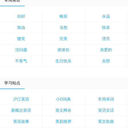
常用英语
你好
晚安
永远
加油
当然
惊喜
微笑
完美
漂亮
没问题
谢谢你
亲爱的
不客气
生日快乐
全部
学习站点
沪江英语
小D词典
常用单词
新概念英语
英文网名
英语笑话
英语故事
美剧推荐
英文歌曲