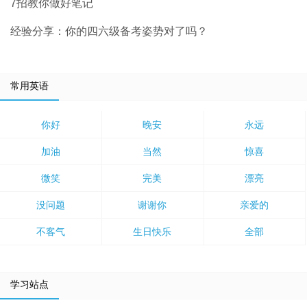
7招教你做好笔记
经验分享：你的四六级备考姿势对了吗？
常用英语
你好
晚安
永远
加油
当然
惊喜
微笑
完美
漂亮
没问题
谢谢你
亲爱的
不客气
生日快乐
全部
学习站点