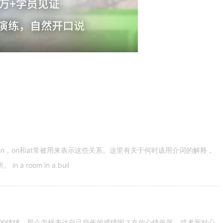
n，on和at常被用来表示这些关系。这里有关于何时该用介词的解释，
 room in a buil
的情绪。那么怎样表达自己悲伤的感情呢？在你心情低落，或者面对心