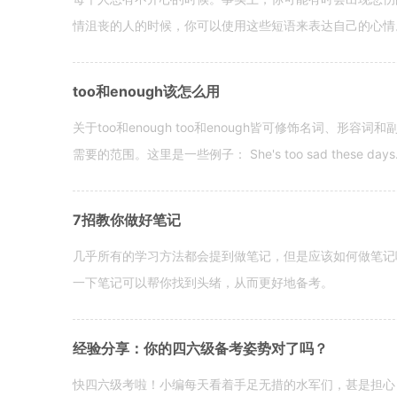
情沮丧的人的时候，你可以使用这些短语来表达自己的心情。 hen yo
too和enough该怎么用
关于too和enough too和enough皆可修饰名词、形
需要的范围。这里是一些例子： She's too sad these days. I o
7招教你做好笔记
几乎所有的学习方法都会提到做笔记，但是应该如何做笔记
一下笔记可以帮你找到头绪，从而更好地备考。
经验分享：你的四六级备考姿势对了吗？
快四六级考啦！小编每天看着手足无措的水军们，甚是担心