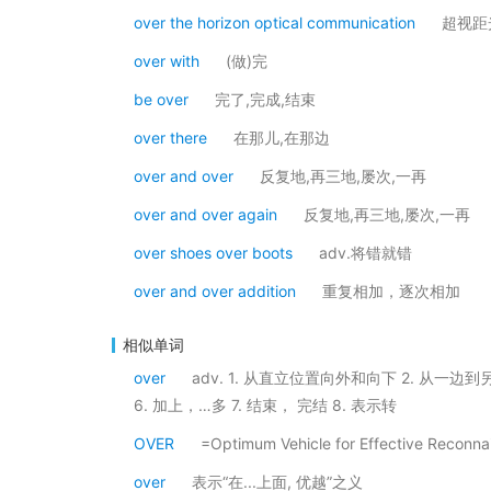
over the horizon optical communication
超视距
over with
(做)完
be over
完了,完成,结束
over there
在那儿,在那边
over and over
反复地,再三地,屡次,一再
over and over again
反复地,再三地,屡次,一再
over shoes over boots
adv.将错就错
over and over addition
重复相加，逐次相加
相似单词
over
adv. 1. 从直立位置向外和向下 2. 从一边
6. 加上，…多 7. 结束， 完结 8. 表示转
OVER
=Optimum Vehicle for Effective R
over
表示“在...上面, 优越”之义