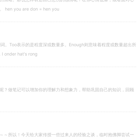
u are don = hen you
容词和副词。Too表示的是程度深或数量多。Enough则意味着程度或数量超出所
nder hat's rong
呢？做笔记可以增加你的理解力和想象力，帮助巩固自己的知识，回顾
～～所以！今天给大家传授一些过来人的经验之谈，临时抱佛脚尝试一