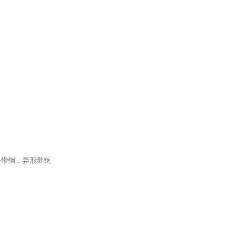
条带钢，异形带钢