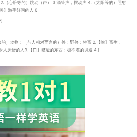
拍子 2.（心脏等的）跳动（声） 3.滴答声，摆动声 4.（太阳等的）照射
【美】游手好闲的人 8
的
相对而言的）动物；（与人相对而言的）兽；野兽；牲畜 2.【喻】畜生，
厌憎的人3.【口】糟透的东西；极不堪的境遇 4.[