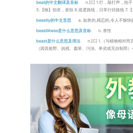
beat的中文翻译及音标
n.[C] 1.打，敲打声，
5.【物】拍音，差拍 6.巡逻路线，日常行径路线 7.
beastly的中文意思
a. 如兽的,残忍的,令人不愉快
beastliness是什么意思及音标
n. 兽性
beast是什么意思及用法
n.[C] 1.（与植物
（因其粗野、凶残、蠢笨、污浊、卑劣或无自制而）令人