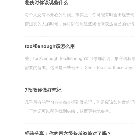
悲伤时你该说些什么
每个人总有不开心的时候。事实上，你可能有时会出现悲伤
情沮丧的人的时候，你可以使用这些短语来表达自己的心情。 hen yo
too和enough该怎么用
关于too和enough too和enough皆可修饰名词、形
需要的范围。这里是一些例子： She's too sad these days. I o
7招教你做好笔记
几乎所有的学习方法都会提到做笔记，但是应该如何做笔记
一下笔记可以帮你找到头绪，从而更好地备考。
经验分享：你的四六级备考姿势对了吗？