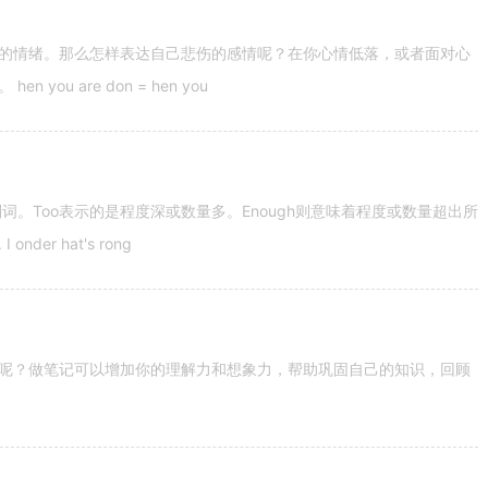
的情绪。那么怎样表达自己悲伤的感情呢？在你心情低落，或者面对心
u are don = hen you
容词和副词。Too表示的是程度深或数量多。Enough则意味着程度或数量超出所
nder hat's rong
呢？做笔记可以增加你的理解力和想象力，帮助巩固自己的知识，回顾