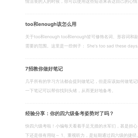
情沮丧的人的时候，你可以使用这些短语来表达自己的心情。 hen yo
too和enough该怎么用
关于too和enough too和enough皆可修饰名词、形
需要的范围。这里是一些例子： She's too sad these days. I o
7招教你做好笔记
几乎所有的学习方法都会提到做笔记，但是应该如何做笔记
一下笔记可以帮你找到头绪，从而更好地备考。
经验分享：你的四六级备考姿势对了吗？
快四六级考啦！小编每天看着手足无措的水军们，甚是担心
下还是很有用哒～ 1、重视听力，是短期通过四六级的捷径