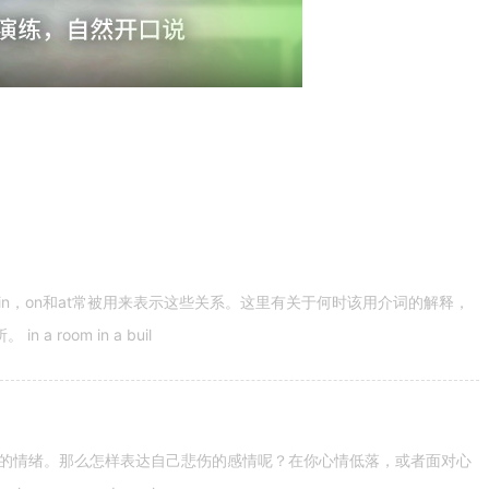
n，on和at常被用来表示这些关系。这里有关于何时该用介词的解释，
 room in a buil
的情绪。那么怎样表达自己悲伤的感情呢？在你心情低落，或者面对心