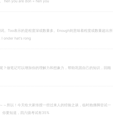
u are don = hen you
容词和副词。Too表示的是程度深或数量多。Enough则意味着程度或数量超出所
nder hat's rong
呢？做笔记可以增加你的理解力和想象力，帮助巩固自己的知识，回顾
～～所以！今天给大家传授一些过来人的经验之谈，临时抱佛脚尝试一
。你要知道，四六级考试有35%