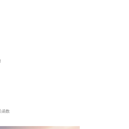
槽
关函数