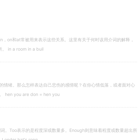
n，on和at常被用来表示这些关系。这里有关于何时该用介词的解释，
 room in a buil
的情绪。那么怎样表达自己悲伤的感情呢？在你心情低落，或者面对心
u are don = hen you
容词和副词。Too表示的是程度深或数量多。Enough则意味着程度或数量超出所
nder hat's rong