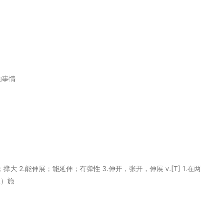
的事情
；撑大 2.能伸展；能延伸；有弹性 3.伸开，张开，伸展 v.[T] 1.在两
人）施