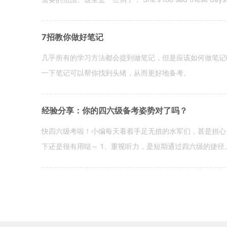
7招教你做好笔记
几乎所有的学习方法都会提到做笔记，但是应该如何做笔记
一下笔记可以帮你找到头绪，从而更好地备考。
经验分享：你的四六级备考姿势对了吗？
快四六级考啦！小编每天看着手足无措的水军们，甚是担心
下还是很有用哒～ 1、重视听力，是短期通过四六级的捷径