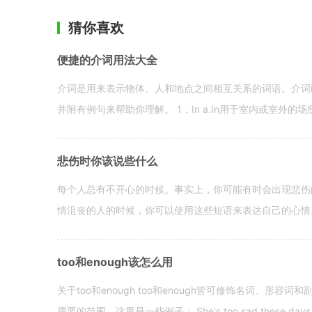
猜你喜欢
便捷的介词用法大全
介词是用来表示物体、人和地点之间相互关系的词语。介词i
并附有例句来帮助你理解。 1．In a.In用于室内或室外的场所。 in a
悲伤时你该说些什么
每个人总有不开心的时候。事实上，你可能有时会出现悲伤
情沮丧的人的时候，你可以使用这些短语来表达自己的心情。 hen yo
too和enough该怎么用
关于too和enough too和enough皆可修饰名词、形
需要的范围。这里是一些例子： She's too sad these days. I o