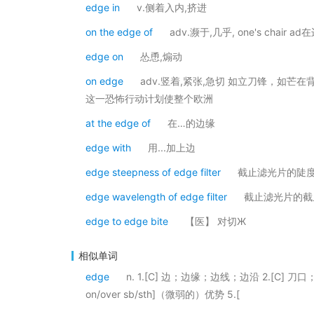
edge in
v.侧着入内,挤进
on the edge of
adv.濒于,几乎, one's chair ad
edge on
怂恿,煽动
on edge
adv.竖着,紧张,急切 如立刀锋，如芒在背。 例句：Thi
这一恐怖行动计划使整个欧洲
at the edge of
在…的边缘
edge with
用...加上边
edge steepness of edge filter
截止滤光片的陡
edge wavelength of edge filter
截止滤光片的截
edge to edge bite
【医】 对切Ж
相似单词
edge
n. 1.[C] 边；边缘；边线；边沿 2.[C] 
on/over sb/sth]（微弱的）优势 5.[