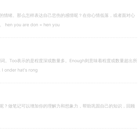
的情绪。那么怎样表达自己悲伤的感情呢？在你心情低落，或者面对心
u are don = hen you
容词和副词。Too表示的是程度深或数量多。Enough则意味着程度或数量超出所
nder hat's rong
呢？做笔记可以增加你的理解力和想象力，帮助巩固自己的知识，回顾