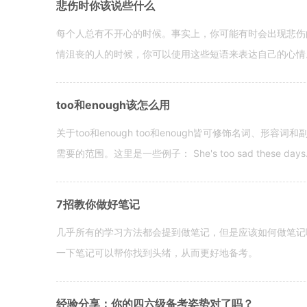
悲伤时你该说些什么
每个人总有不开心的时候。事实上，你可能有时会出现悲伤
情沮丧的人的时候，你可以使用这些短语来表达自己的心情。 hen yo
too和enough该怎么用
关于too和enough too和enough皆可修饰名词、形
需要的范围。这里是一些例子： She's too sad these days. I o
7招教你做好笔记
几乎所有的学习方法都会提到做笔记，但是应该如何做笔记
一下笔记可以帮你找到头绪，从而更好地备考。
经验分享：你的四六级备考姿势对了吗？