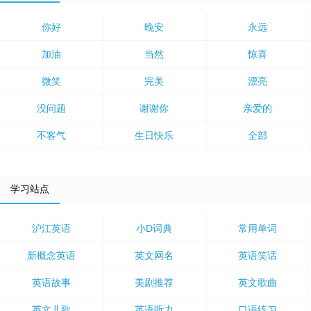
你好
晚安
永远
加油
当然
惊喜
微笑
完美
漂亮
没问题
谢谢你
亲爱的
不客气
生日快乐
全部
学习站点
沪江英语
小D词典
常用单词
新概念英语
英文网名
英语笑话
英语故事
美剧推荐
英文歌曲
英文儿歌
英语听力
口语练习