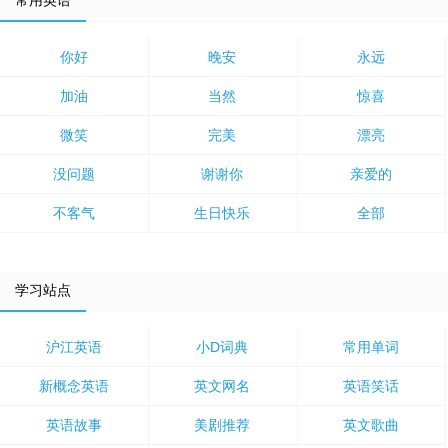
常用英语
你好
晚安
永远
加油
当然
惊喜
微笑
完美
漂亮
没问题
谢谢你
亲爱的
不客气
生日快乐
全部
学习站点
沪江英语
小D词典
常用单词
新概念英语
英文网名
英语笑话
英语故事
美剧推荐
英文歌曲