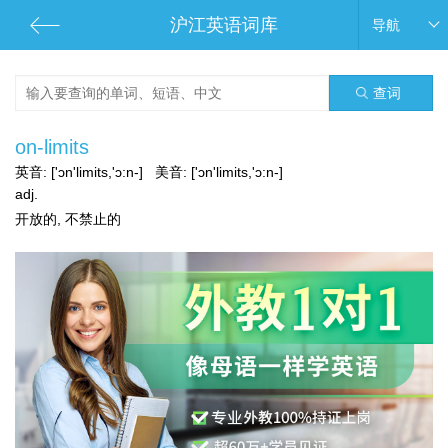
沪江英语词库
导航
查词
on-limits
英音:
['ɔn'limits,'ɔ:n-]
美音:
['ɔn'limits,'ɔ:n-]
adj.
开放的, 不禁止的