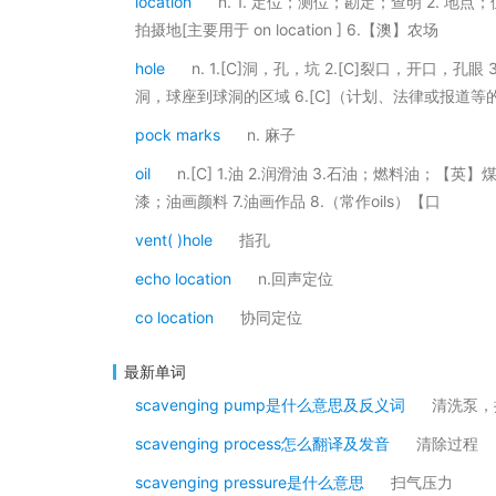
location
n. 1. 定位；测位；勘定；查明 2. 地
拍摄地[主要用于 on location ] 6.【澳】农场
hole
n. 1.[C]洞，孔，坑 2.[C]裂口，开口，孔眼
洞，球座到球洞的区域 6.[C]（计划、法律或报道等
pock marks
n. 麻子
oil
n.[C] 1.油 2.润滑油 3.石油；燃料油；【英
漆；油画颜料 7.油画作品 8.（常作oils）【口
vent( )hole
指孔
echo location
n.回声定位
co location
协同定位
最新单词
scavenging pump是什么意思及反义词
清洗泵，
scavenging process怎么翻译及发音
清除过程
scavenging pressure是什么意思
扫气压力