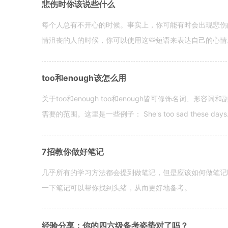
悲伤时你该说些什么
每个人总有不开心的时候。事实上，你可能有时会出现悲伤
情沮丧的人的时候，你可以使用这些短语来表达自己的心情。 hen yo
too和enough该怎么用
关于too和enough too和enough皆可修饰名词、形
需要的范围。这里是一些例子： She's too sad these days. I o
7招教你做好笔记
几乎所有的学习方法都会提到做笔记，但是应该如何做笔记
一下笔记可以帮你找到头绪，从而更好地备考。
经验分享：你的四六级备考姿势对了吗？