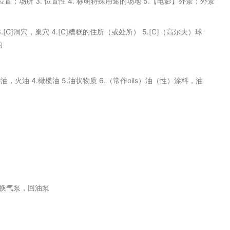
点；位置；场所 3. 位置性 4. 标明特殊用途的场地 5.【电影】外景；外景
 3.[C]洞穴，巢穴 4.[C]糟糕的住所（或处所） 5.[C]（高尔夫）球
的
】煤油，火油 4.橄榄油 5.油状物质 6.（常作oils）油（性）涂料，油
换气泵，回油泵