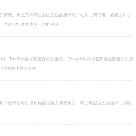
的情绪。那么怎样表达自己悲伤的感情呢？在你心情低落，或者面对心
u are don = hen you
容词和副词。Too表示的是程度深或数量多。Enough则意味着程度或数量超出所
nder hat's rong
呢？做笔记可以增加你的理解力和想象力，帮助巩固自己的知识，回顾