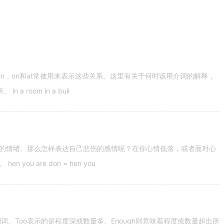
n，on和at常被用来表示这些关系。这里有关于何时该用介词的解释，
 room in a buil
的情绪。那么怎样表达自己悲伤的感情呢？在你心情低落，或者面对心
u are don = hen you
容词和副词。Too表示的是程度深或数量多。Enough则意味着程度或数量超出所