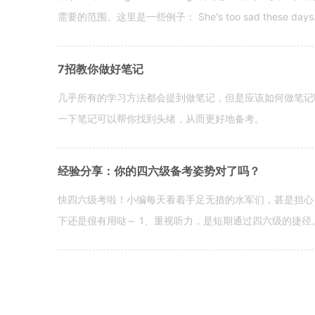
需要的范围。这里是一些例子： She's too sad these days. I o
7招教你做好笔记
几乎所有的学习方法都会提到做笔记，但是应该如何做笔记
一下笔记可以帮你找到头绪，从而更好地备考。
经验分享：你的四六级备考姿势对了吗？
快四六级考啦！小编每天看着手足无措的水军们，甚是担心
下还是很有用哒～ 1、重视听力，是短期通过四六级的捷径