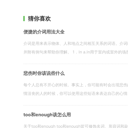
猜你喜欢
便捷的介词用法大全
介词是用来表示物体、人和地点之间相互关系的词语。介词i
并附有例句来帮助你理解。 1．In a.In用于室内或室外的场所。 in a
悲伤时你该说些什么
每个人总有不开心的时候。事实上，你可能有时会出现悲伤
情沮丧的人的时候，你可以使用这些短语来表达自己的心情。 hen yo
too和enough该怎么用
关于too和enough too和enough皆可修饰名词、形