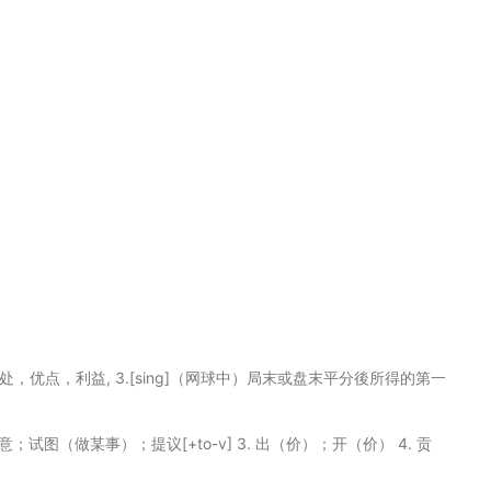
C,U] 好处，优点，利益, 3.[sing]（网球中）局末或盘末平分後所得的第一
. 愿意；试图（做某事）；提议[+to-v] 3. 出（价）；开（价） 4. 贡