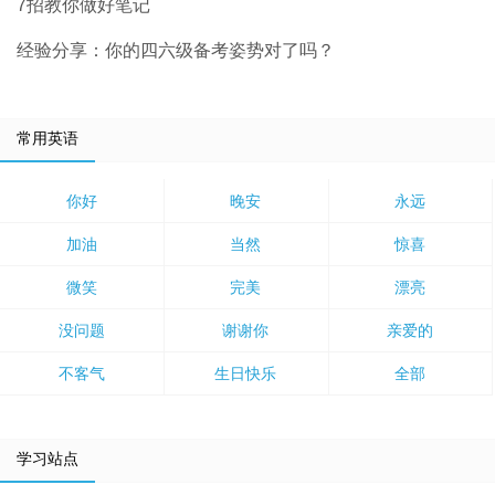
7招教你做好笔记
经验分享：你的四六级备考姿势对了吗？
常用英语
你好
晚安
永远
加油
当然
惊喜
微笑
完美
漂亮
没问题
谢谢你
亲爱的
不客气
生日快乐
全部
学习站点