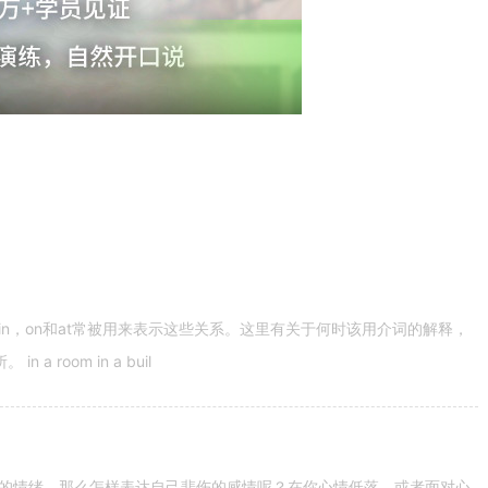
n，on和at常被用来表示这些关系。这里有关于何时该用介词的解释，
 room in a buil
的情绪。那么怎样表达自己悲伤的感情呢？在你心情低落，或者面对心