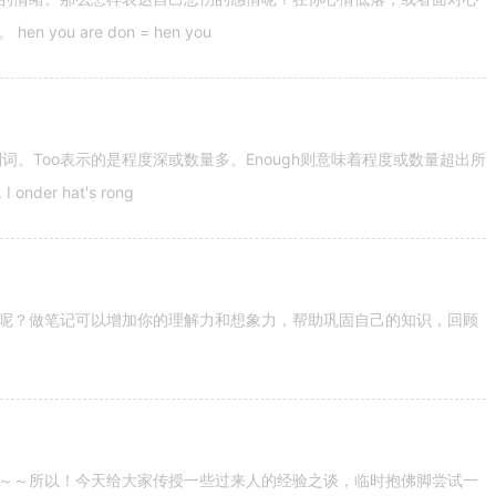
u are don = hen you
容词和副词。Too表示的是程度深或数量多。Enough则意味着程度或数量超出所
nder hat's rong
呢？做笔记可以增加你的理解力和想象力，帮助巩固自己的知识，回顾
～～所以！今天给大家传授一些过来人的经验之谈，临时抱佛脚尝试一