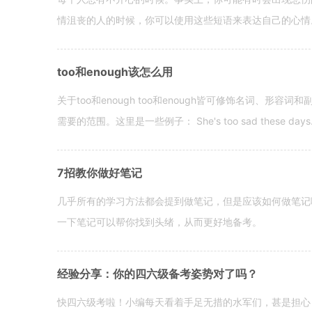
情沮丧的人的时候，你可以使用这些短语来表达自己的心情。 hen yo
too和enough该怎么用
关于too和enough too和enough皆可修饰名词、形
需要的范围。这里是一些例子： She's too sad these days. I o
7招教你做好笔记
几乎所有的学习方法都会提到做笔记，但是应该如何做笔记
一下笔记可以帮你找到头绪，从而更好地备考。
经验分享：你的四六级备考姿势对了吗？
快四六级考啦！小编每天看着手足无措的水军们，甚是担心