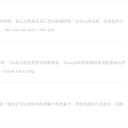
的情绪。那么怎样表达自己悲伤的感情呢？在你心情低落，或者面对心
u are don = hen you
容词和副词。Too表示的是程度深或数量多。Enough则意味着程度或数量超出所
nder hat's rong
呢？做笔记可以增加你的理解力和想象力，帮助巩固自己的知识，回顾