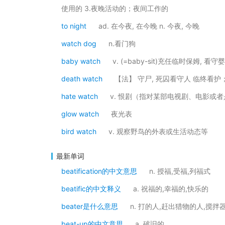
使用的 3.夜晚活动的；夜间工作的
to night
ad. 在今夜, 在今晚 n. 今夜, 今晚
watch dog
n.看门狗
baby watch
v. (=baby-sit)充任临时保姆, 看守
death watch
【法】 守尸, 死囚看守人 临终看护
hate watch
v. 恨剧（指对某部电视剧、电影或
glow watch
夜光表
bird watch
v. 观察野鸟的外表或生活动态等
最新单词
beatification的中文意思
n. 授福,受福,列福式
beatific的中文释义
a. 祝福的,幸福的,快乐的
beater是什么意思
n. 打的人,赶出猎物的人,搅拌
beat-up的中文意思
a. 破旧的