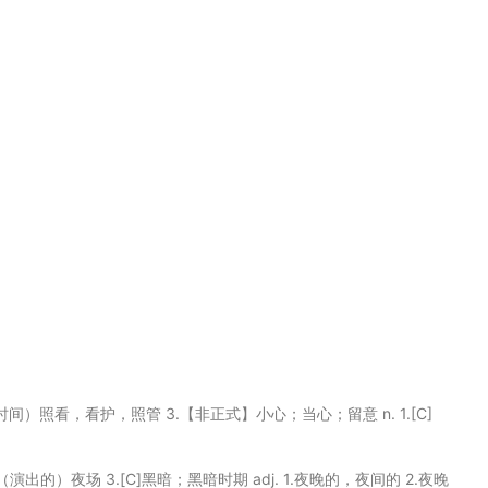
]（短时间）照看，看护，照管 3.【非正式】小心；当心；留意 n. 1.[C]
动；（演出的）夜场 3.[C]黑暗；黑暗时期 adj. 1.夜晚的，夜间的 2.夜晚