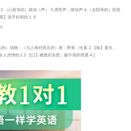
拍子 2.（心脏等的）跳动（声） 3.滴答声，摆动声 4.（太阳等的）照射
【美】游手好闲的人 8
的
相对而言的）动物；（与人相对而言的）兽；野兽；牲畜 2.【喻】畜生，
厌憎的人3.【口】糟透的东西；极不堪的境遇 4.[