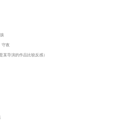
婴孩
；守夜
者是某导演的作品比较反感）
器