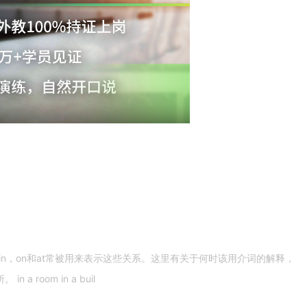
n，on和at常被用来表示这些关系。这里有关于何时该用介词的解释，
 room in a buil