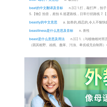
beat的中文翻译及音标
n.[C] 1.打，敲打声，
5.【物】拍音，差拍 6.巡逻路线，日常行径路线 7.
beastly的中文意思
a. 如兽的,残忍的,令人不愉快
beastliness是什么意思及音标
n. 兽性
beast是什么意思及用法
n.[C] 1.（与植物
（因其粗野、凶残、蠢笨、污浊、卑劣或无自制而）令人